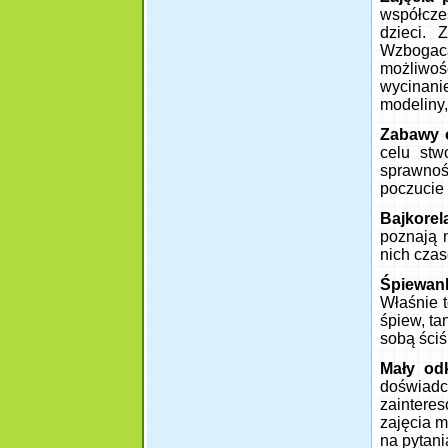
współczes
dzieci. 
Wzbogaca
możliwoś
wycinani
modeliny,
Zabawy 
celu stw
sprawnośc
poczucie
Bajkorel
poznają 
nich czas
Śpiewan
Właśnie t
śpiew, ta
sobą ściś
Mały od
doświad
zaintere
zajęcia 
na pytani