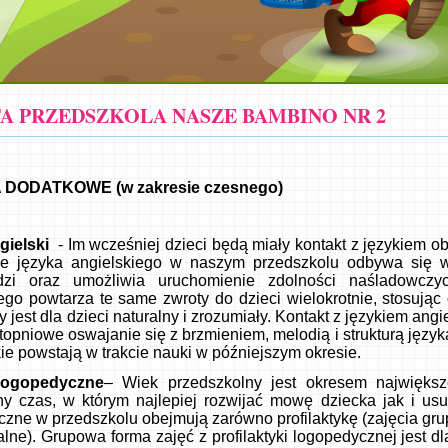
A PRZEDSZKOLA NASZE BAMBINO NR 2
 DODATKOWE (w zakresie czesnego)
gielski
- Im wcześniej dzieci będą miały kontakt z językiem ob
e języka angielskiego w naszym przedszkolu odbywa się w 
zi oraz umożliwia uruchomienie zdolności naśladowczyc
ego powtarza te same zwroty do dzieci wielokrotnie, stosując
y jest dla dzieci naturalny i zrozumiały. Kontakt z językiem a
topniowe oswajanie się z brzmieniem, melodią i strukturą jęz
akie powstają w trakcie nauki w późniejszym okresie.
 logopedyczne
– Wiek przedszkolny jest okresem najwięks
ny czas, w którym najlepiej rozwijać mowę dziecka jak i us
zne w przedszkolu obejmują zarówno profilaktykę (zajęcia gru
lne). Grupowa forma zajęć z profilaktyki logopedycznej jest d