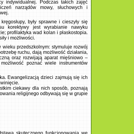
 indywidualnej. Podczas takich zajęć
iczeń narządów mowy, słuchowych i
wej.
kręgosłupy, były sprawne i cieszyły się
su korektywy jest wyrabianie nawyku
; profilaktyka wad kolan i płaskostopia.
ły i możliwości.
wieku przedszkolnym: stymuluje rozwój
otrzebę ruchu, dają możliwość działania,
yczną oraz rozwijają aparat mięśniowo –
 możliwość poznać wiele instrumentów
ka. Ewangelizacją dzieci zajmują się ich
pełnienie i rozwinięcie.
ystkim ciekawy dla nich sposób, poznają
howania religijnego odbywają się w grupie
dstawą skutecznego funkcjonowania we