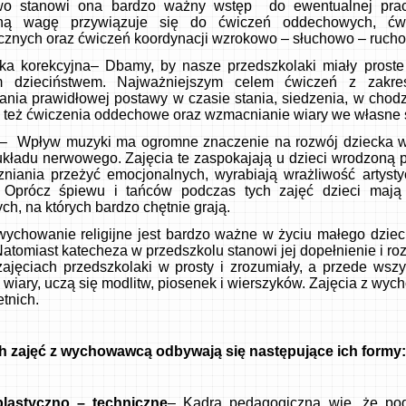
o stanowi ona bardzo ważny wstęp do ewentualnej pracy
lną wagę przywiązuje się do ćwiczeń oddechowych, ćw
icznych oraz ćwiczeń koordynacji wzrokowo – słuchowo – rucho
ka korekcyjna– Dbamy, by nasze przedszkolaki miały proste 
m dzieciństwem. Najważniejszym celem ćwiczeń z zakre
nia prawidłowej postawy w czasie stania, siedzenia, w chodzie
ą też ćwiczenia oddechowe oraz wzmacnianie wiary we własne si
– Wpływ muzyki ma ogromne znaczenie na rozwój dziecka w 
kładu nerwowego. Zajęcia te zaspokajają u dzieci wrodzoną p
zniania przeżyć emocjonalnych, wyrabiają wrażliwość artyst
 Oprócz śpiewu i tańców podczas tych zajęć dzieci mają
h, na których bardzo chętnie grają.
wychowanie religijne jest bardzo ważne w życiu małego dziec
. Natomiast katecheza w przedszkolu stanowi jej do
zajęciach przedszkolaki w prosty i zrozumiały, a przede wsz
wiary, uczą się modlitw, piosenek i wierszyków. Zajęcia z wyc
etnich.
 zajęć z wychowawcą odbywają się następujące ich formy:
plastyczno – techniczne
– Kadra pedagogiczna wie, że po