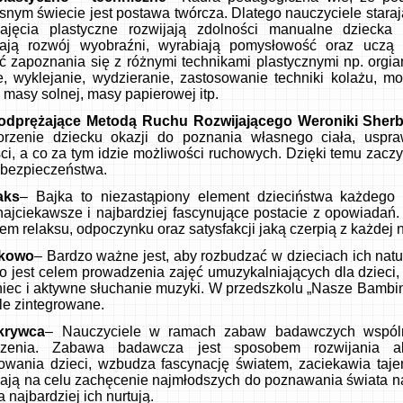
nym świecie jest postawa twórcza. Dlatego nauczyciele staraj
Zajęcia plastyczne rozwijają zdolności manualne dziecka o
ją rozwój wyobraźni, wyrabiają pomysłowość oraz uczą s
ć zapoznania się z różnymi technikami plastycznymi np. orgia
e, wyklejanie, wydzieranie, zastosowanie techniki kolażu, mo
 masy solnej, masy papierowej itp.
odprężające Metodą Ruchu Rozwijającego Weroniki Sher
orzenie dziecku okazji do poznania własnego ciała, uspraw
i, a co za tym idzie możliwości ruchowych. Dzięki temu zaczy
 bezpieczeństwa.
aks
– Bajka to niezastąpiony element dzieciństwa każdego
najciekawsze i najbardziej fascynujące postacie z opowiadań.
em relaksu, odpoczynku oraz satysfakcji jaką czerpią z każdej
kowo
– Bardzo ważne jest, aby rozbudzać w dzieciach ich nat
o jest celem prowadzenia zajęć umuzykalniających dla dzieci, 
niec i aktywne słuchanie muzyki. W przedszkolu „Nasze Bambi
le zintegrowane.
krywca
– Nauczyciele w ramach zabaw badawczych wspóln
czenia. Zabawa badawcza jest sposobem rozwijania ak
sowania dzieci, wzbudza fascynację światem, zaciekawia taj
mają na celu zachęcenie najmłodszych do poznawania świata 
a najbardziej ich nurtują.