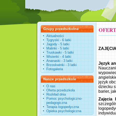
OFERT
Grupy przedszkolne
Aktualności
Tygryski - 6 latki
Jagody - 5 latki
Malinki - 5 latki
ZAJĘCIA
Truskawki - 5 latki
Wisienki - 4 latki
Ananaski - 3 latki
Język an
Brzoskwinki - 3 latki
Nauczani
Fotogaleria
wypowied
angielski
Nasze przedszkole
język obc
O nas
dziecku s
Oferta przedszkola
barier, j
Rozkład dnia
Pomoc psychologiczno-
Zajęcia
pedagogiczna
szczegól
Terapia logopedyczna
logopedyc
Opieka psychologiczna
indywidua