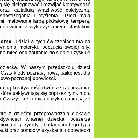
ą się pielęgnować i rozwijać kreatywność
raz kształtują wrażliwość estetyczną.
postrzegania i myślenia. Dzieci mają
mi, malowanie farbą plakatową, temperą,
delowanie z wykorzystaniem: plasteliny,
borne
– udział w tych ćwiczeniach ma na
nienia motoryki, poczucia swojej siły,
na mieć ono zaufanie do siebie i zyskuje
 dziecka. W naszym przedszkolu dzieci
 Czas kiedy poznają nową bajkę jest dla
 nowo poznanej opowieści.
uralną kreatywność i twórcze zachowania.
które uaktywniają się poprzez rytm, ruch,
no” wszystkie formy umuzykalniania są ze
ie z dziećmi przeprowadzają ciekawe
tywności własnej dziecka, poszerza
emnicami przyrody i badaniami.Tego typu
nauki oraz pomóc w uzyskaniu odpowiedzi